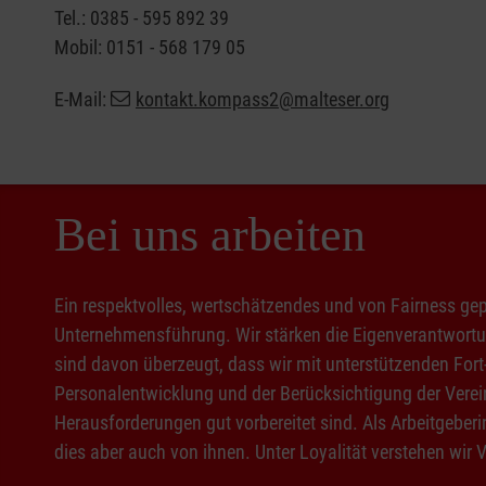
Tel.: 0385 - 595 892 39
Mobil: 0151 - 568 179 05
E-Mail:
kontakt.kompass2@malteser.org
Bei uns arbeiten
Ein respektvolles, wertschätzendes und von Fairness ge
Unternehmensführung. Wir stärken die Eigenverantwortung
sind davon überzeugt, dass wir mit unterstützenden Fort
Personalentwicklung und der Berücksichtigung der Verei
Herausforderungen gut vorbereitet sind. Als Arbeitgeberi
dies aber auch von ihnen. Unter Loyalität verstehen wir 