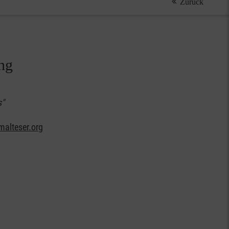
Zurück
ung
s"
alteser.org